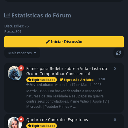
Estatísticas do Fórum
Discussões:
76
Posts:
301
Iniciar Discussão
Mais recentes
Filmes para Refletir sobre a Vida - Lista do
5
5
respo
Grupo Compartilhar Consciencial
1.9K
Espiritualidade
Expressão Artística
VivianLobato
respondeu
17 de Mar de 2025
Matrix - 1999 Um hacker descobre a verdadeira
natureza da sua realidade e seu papel na guerra
contra seus controladores. Prime Video | Apple TV |
Microsoft | Youtube Filmes A ...
Quebra de Contratos Espirituais
0
0
respo
Espiritualidade