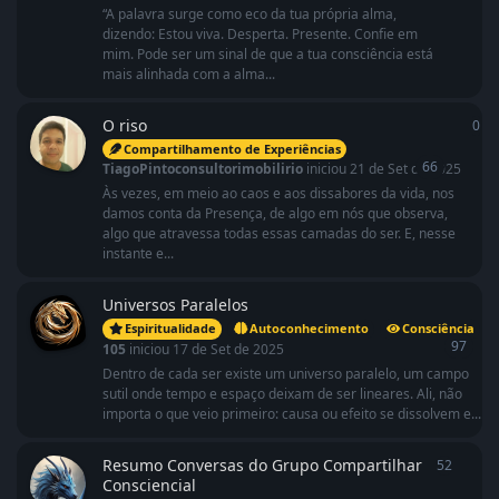
“A palavra surge como eco da tua própria alma,
dizendo: Estou viva. Desperta. Presente. Confie em
mim. Pode ser um sinal de que a tua consciência está
mais alinhada com a alma...
O riso
0
0
r
Compartilhamento de Experiências
66
TiagoPintoconsultorimobilirio
iniciou
21 de Set de 2025
Às vezes, em meio ao caos e aos dissabores da vida, nos
damos conta da Presença, de algo em nós que observa,
algo que atravessa todas essas camadas do ser. E, nesse
instante e...
Universos Paralelos
Espiritualidade
Autoconhecimento
Consciência
97
105
iniciou
17 de Set de 2025
Dentro de cada ser existe um universo paralelo, um campo
sutil onde tempo e espaço deixam de ser lineares. Ali, não
importa o que veio primeiro: causa ou efeito se dissolvem e...
Resumo Conversas do Grupo Compartilhar
52
52
resp
Consciencial