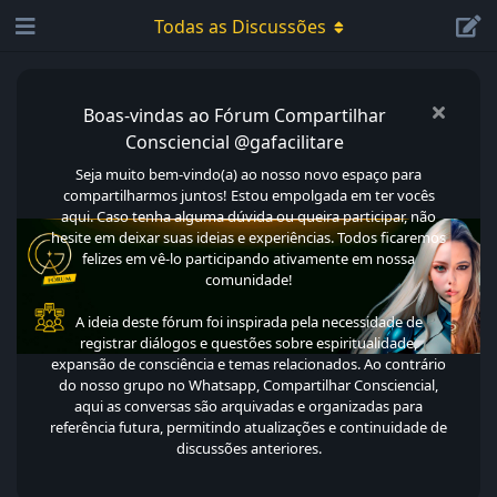
Todas as Discussões
Boas-vindas ao Fórum Compartilhar
Consciencial @gafacilitare
Seja muito bem-vindo(a) ao nosso novo espaço para
compartilharmos juntos! Estou empolgada em ter vocês
aqui. Caso tenha alguma dúvida ou queira participar, não
hesite em deixar suas ideias e experiências. Todos ficaremos
felizes em vê-lo participando ativamente em nossa
comunidade!
A ideia deste fórum foi inspirada pela necessidade de
registrar diálogos e questões sobre espiritualidade,
expansão de consciência e temas relacionados. Ao contrário
do nosso grupo no Whatsapp, Compartilhar Consciencial,
aqui as conversas são arquivadas e organizadas para
referência futura, permitindo atualizações e continuidade de
discussões anteriores.