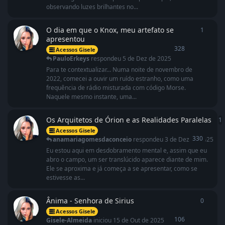
observando luzes brilhantes no...
O dia em que o Knox, meu artefato se
1
1
respo
apresentou
328
Acessos Gisele
PauloErkeys
respondeu
5 de Dez de 2025
Para te contextualizar… Numa noite de novembro de
2022, comecei a ouvir um ruído estranho, como uma
frequência de rádio misturada com código Morse.
Naquele mesmo instante, uma...
Os Arquitetos de Órion e as Realidades Paralelas
1
Acessos Gisele
330
anamariagomesdaconceio
respondeu
3 de Dez de 2025
Eu estou aqui em desdobramento mental e, assim que eu
abro o campo, um ser translúcido aparece diante de mim.
Ele se aproxima e já começa a se apresentar, como se
estivesse as...
Ânima - Senhora de Sirius
0
0
respo
Acessos Gisele
106
Gisele-Almeida
iniciou
15 de Out de 2025