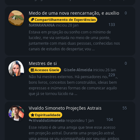
Medo de uma nova reencarnação, e auxílio
0
0
respo
Compartilhamento de Experiências
133
NAYARANANA
iniciou
28 Jan
Estava em projeção ou sonho com o mínimo de
lucidez, me via sentada no meio de uma ponte,
juntamente com mais duas pessoas, conhecidas nos
canais de estudos do despertar, vou ...
Mestres de si
0
0
respo
Gisele-Almeida
iniciou
26 Jan
Acessos Gisele
229
Não há mestres externos. Há pensadores notáveis,
bons livros, conceitos bem construídos, ideias bem
expressas e inúmeras formas de comunicar aquilo
que já se tornou lúcido na ...
Vivaldo Simoneto Projeções Astrais
55
55
resp
Espiritualidade
104
VivaldoSimoneto
respondeu
1 Jan
Esse relato é de uma amiga que teve esse acesso
em projeção astral. Durante uma projeção astral,
uma amiga se viu acompanhada por seu pai, ambos