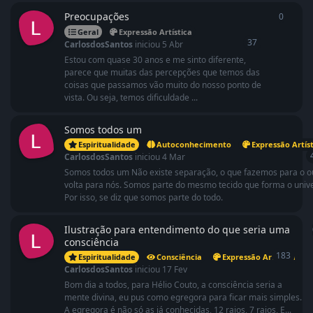
Preocupações
0
0
respo
Geral
Expressão Artística
37
CarlosdosSantos
iniciou
5 Abr
Estou com quase 30 anos e me sinto diferente,
parece que muitas das percepções que temos das
coisas que passamos vão muito do nosso ponto de
vista. Ou seja, temos dificuldade ...
Somos todos um
Espiritualidade
Autoconhecimento
Expressão Artíst
CarlosdosSantos
iniciou
4 Mar
Somos todos um Não existe separação, o que fazemos para o o
volta para nós. Somos parte do mesmo tecido que forma o univ
Por isso, se diz que somos parte do todo.
Ilustração para entendimento do que seria uma
consciência
183
Espiritualidade
Consciência
Expressão Artística
CarlosdosSantos
iniciou
17 Fev
Bom dia a todos, para Hélio Couto, a consciência seria a
mente divina, eu pus como egregora para ficar mais simples.
A egregora é não só as já conhecidas, 12 raios, 7 raios, E...